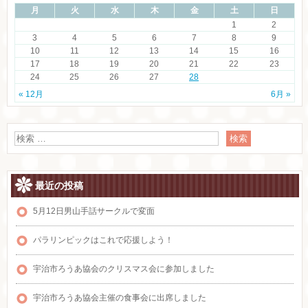
月
火
水
木
金
土
日
1
2
3
4
5
6
7
8
9
10
11
12
13
14
15
16
17
18
19
20
21
22
23
24
25
26
27
28
« 12月
6月 »
最近の投稿
5月12日男山手話サークルで変面
パラリンピックはこれで応援しよう！
宇治市ろうあ協会のクリスマス会に参加しました
宇治市ろうあ協会主催の食事会に出席しました