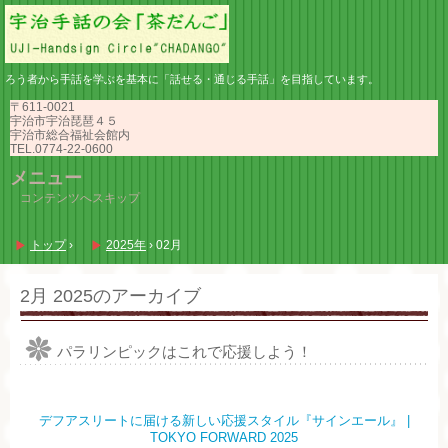
ろう者から手話を学ぶを基本に「話せる・通じる手話」を目指しています。
〒611-0021
宇治市宇治琵琶４５
宇治市総合福祉会館内
TEL.0774-22-0600
メニュー
コンテンツへスキップ
トップ
›
2025年
›
02月
2月 2025
のアーカイブ
パラリンピックはこれで応援しよう！
デフアスリートに届ける新しい応援スタイル『サインエール』 |
TOKYO FORWARD 2025