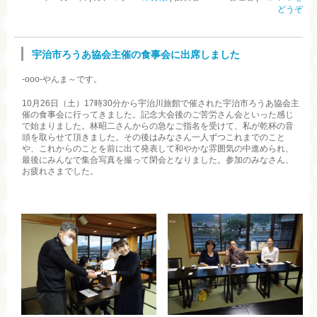
どうぞ
宇治市ろうあ協会主催の食事会に出席しました
-ooo-やんま～です。
10月26日（土）17時30分から宇治川旅館で催された宇治市ろうあ協会主
催の食事会に行ってきました。記念大会後のご苦労さん会といった感じ
で始まりました。林昭二さんからの急なご指名を受けて、私が乾杯の音
頭を取らせて頂きました。その後はみなさん一人ずつこれまでのこと
や、これからのことを前に出て発表して和やかな雰囲気の中進められ、
最後にみんなで集合写真を撮って閉会となりました。参加のみなさん、
お疲れさまでした。