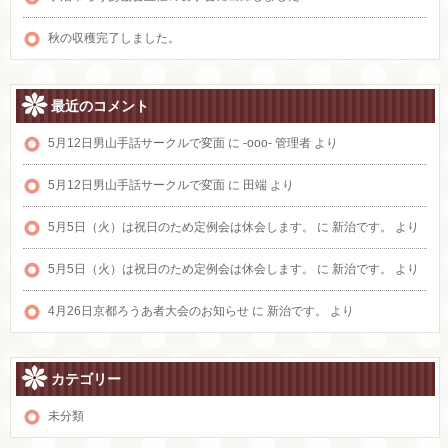
秋の収穫完了しました。
最近のコメント
5月12日男山手話サークルで変面
に
-ooo- 管理者
より
5月12日男山手話サークルで変面
に
田端
より
5月5日（火）は祝日のため定例会は休会します。
に
新治です。
より
5月5日（火）は祝日のため定例会は休会します。
に
新治です。
より
4月26日京都ろうあ者大会のお知らせ
に
新治です。
より
カテゴリー
未分類