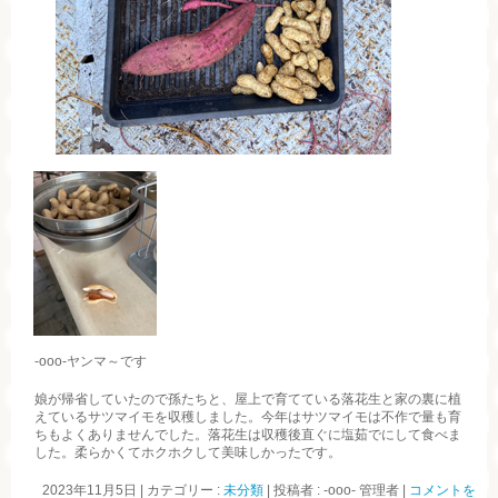
-ooo-ヤンマ～です
娘が帰省していたので孫たちと、屋上で育てている落花生と家の裏に植
えているサツマイモを収穫しました。今年はサツマイモは不作で量も育
ちもよくありませんでした。落花生は収穫後直ぐに塩茹でにして食べま
した。柔らかくてホクホクして美味しかったです。
2023年11月5日
|
カテゴリー :
未分類
|
投稿者 : -ooo- 管理者
|
コメントを