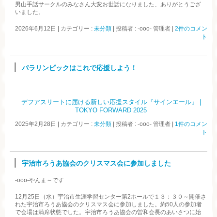
男山手話サークルのみなさん大変お世話になりました、ありがとうござ
いました。
2026年6月12日
|
カテゴリー :
未分類
|
投稿者 : -ooo- 管理者
|
2件のコメン
ト
パラリンピックはこれで応援しよう！
デフアスリートに届ける新しい応援スタイル『サインエール』 |
TOKYO FORWARD 2025
2025年2月28日
|
カテゴリー :
未分類
|
投稿者 : -ooo- 管理者
|
1件のコメン
ト
宇治市ろうあ協会のクリスマス会に参加しました
-ooo-やんま～です
12月25日（水）宇治市生涯学習センター第2ホールで１３：３０～開催さ
れた宇治市ろうあ協会のクリスマス会に参加しました。約50人の参加者
で会場は満席状態でした。宇治市ろうあ協会の曽和会長のあいさつに始