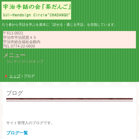
ろう者から手話を学ぶを基本に「話せる・通じる手話」を目指しています。
〒611-0021
宇治市宇治琵琶４５
宇治市総合福祉会館内
TEL.0774-22-0600
メニュー
コンテンツへスキップ
トップ
›
ブログ
ブログ
サイト管理人のブログです。
ブログ一覧