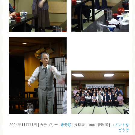
2024年11月11日
|
カテゴリー :
未分類
|
投稿者 : -ooo- 管理者
|
コメントを
どうぞ