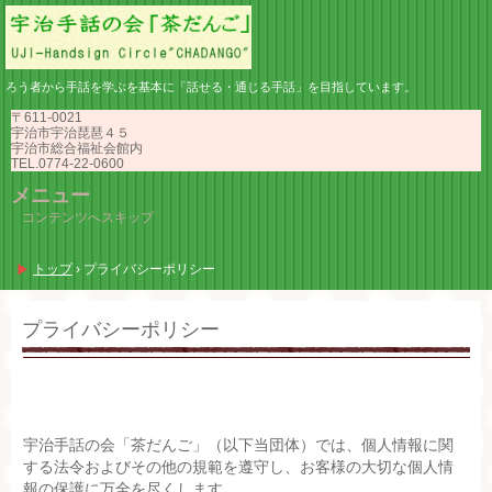
ろう者から手話を学ぶを基本に「話せる・通じる手話」を目指しています。
〒611-0021
宇治市宇治琵琶４５
宇治市総合福祉会館内
TEL.0774-22-0600
メニュー
コンテンツへスキップ
トップ
›
プライバシーポリシー
プライバシーポリシー
宇治手話の会「茶だんご」（以下当団体）では、個人情報に関
する法令およびその他の規範を遵守し、お客様の大切な個人情
報の保護に万全を尽くします。