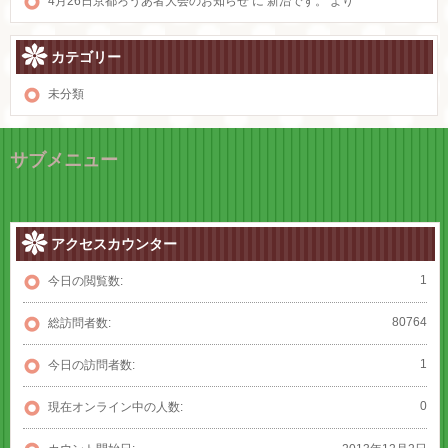
4月26日京都ろうあ者大会のお知らせ
に
新治です。
より
カテゴリー
未分類
サブメニュー
アクセスカウンター
1
今日の閲覧数:
80764
総訪問者数:
1
今日の訪問者数:
0
現在オンライン中の人数: