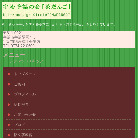
ろう者から手話を学ぶを基本に「話せる・通じる手話」を目指しています。
〒611-0021
宇治市宇治琵琶４５
宇治市総合福祉会館内
TEL.0774-22-0600
メニュー
コンテンツへスキップ
トップページ
ご案内
プロフィール
活動報告
お問い合わせ
ブログ
指文字練習