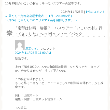
10月19日のいこいの村まつりへのバスツアーの記事です。
2024年11月25日
|
1件のコメント
←
茶だんご定例会会場予定表（11月～2025年2月）
12月24日は茶だんごのクリスマス会を開催します。
→
「
南部は快晴 速報７ バスツアー「いこいの村」行
ってきました
」への1件のフィードバック
新治です。
のコメント:
2024年11月27日 11:00 AM
新治です。
上の「R061019いこいの村(南部は快晴」をクリックか、タップ
か、分かりませんが、押して下さいね。
この発行が遅れました。
もっと早く出さないと、ニュースとしての新鮮味が薄れて、少し残
念です。
発行：山城ネット
編集・制作：山城ネット情宣チーム
ちなみに