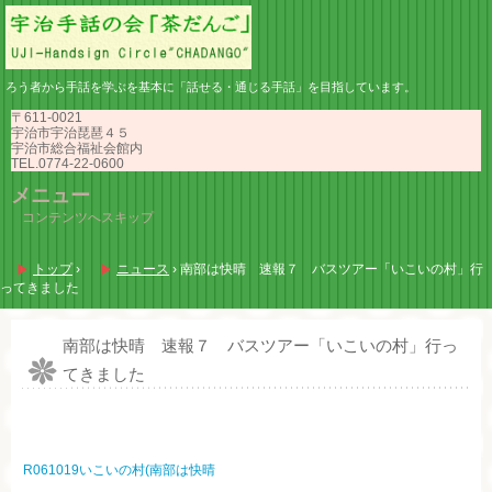
ろう者から手話を学ぶを基本に「話せる・通じる手話」を目指しています。
〒611-0021
宇治市宇治琵琶４５
宇治市総合福祉会館内
TEL.0774-22-0600
メニュー
コンテンツへスキップ
トップ
›
ニュース
›
南部は快晴 速報７ バスツアー「いこいの村」行
ってきました
南部は快晴 速報７ バスツアー「いこいの村」行っ
てきました
R061019いこいの村(南部は快晴