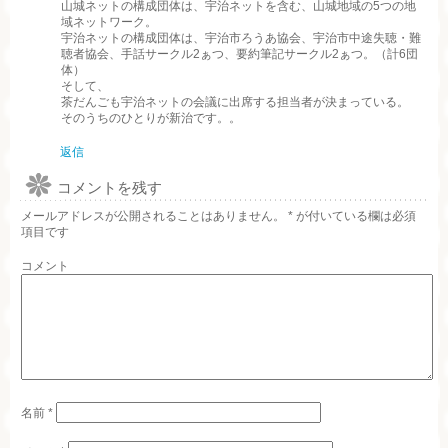
山城ネットの構成団体は、宇治ネットを含む、山城地域の5つの地
域ネットワーク。
宇治ネットの構成団体は、宇治市ろうあ協会、宇治市中途失聴・難
聴者協会、手話サークル2ぁつ、要約筆記サークル2ぁつ。（計6団
体）
そして、
茶だんごも宇治ネットの会議に出席する担当者が決まっている。
そのうちのひとりが新治です。。
返信
コメントを残す
メールアドレスが公開されることはありません。
*
が付いている欄は必須
項目です
コメント
名前
*