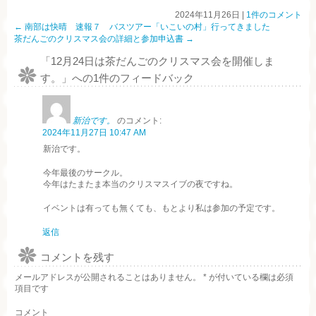
2024年11月26日
|
1件のコメント
←
南部は快晴 速報７ バスツアー「いこいの村」行ってきました
茶だんごのクリスマス会の詳細と参加申込書
→
「
12月24日は茶だんごのクリスマス会を開催しま
す。
」への1件のフィードバック
新治です。
のコメント:
2024年11月27日 10:47 AM
新治です。
今年最後のサークル。
今年はたまたま本当のクリスマスイブの夜ですね。
イベントは有っても無くても、もとより私は参加の予定です。
返信
コメントを残す
メールアドレスが公開されることはありません。
*
が付いている欄は必須
項目です
コメント